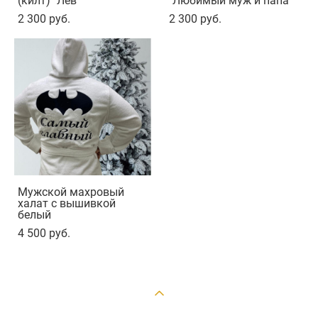
(килт) "Лев"
"Любимый муж и папа"
2 300 pуб.
2 300 pуб.
Мужской махровый
халат с вышивкой
белый
4 500 pуб.