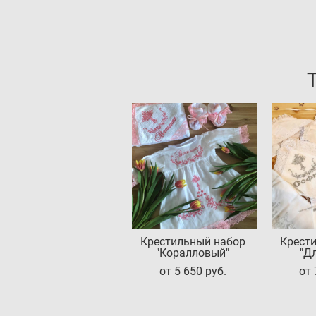
Крестильный набор
Крест
"Коралловый"
"Д
от 5 650 pуб.
от 