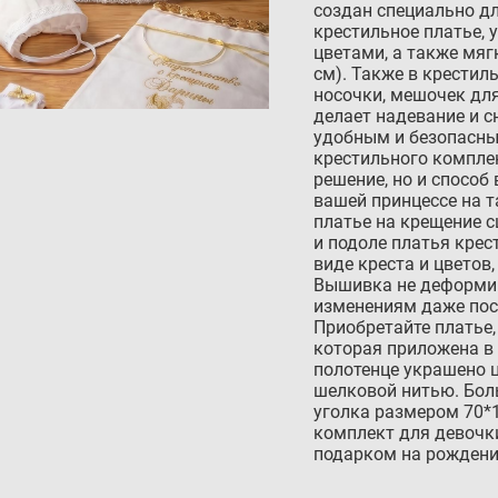
создан специально дл
крестильное платье,
цветами, а также мяг
см). Также в крестил
носочки, мешочек для
делает надевание и с
удобным и безопасны
крестильного комплек
решение, но и способ
вашей принцессе на 
платье на крещение с
и подоле платья кре
виде креста и цветов
Вышивка не деформир
изменениям даже пос
Приобретайте платье,
которая приложена в
полотенце украшено 
шелковой нитью. Бол
уголка размером 70*
комплект для девочк
подарком на рождени