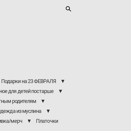
Подарки на 23 ФЕВРАЛЯ
▼
ное для детей постарше
▼
тным родителям
▼
дежда из муслина
▼
ивка/мерч
▼
Платочки