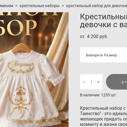
 именем
>
крестильные наборы
>
крестильный набор для девочк
Крестильны
девочки с 
от 4 200 pуб.
Выберите Размер
ДО
В наличии:
1255
шт.
Крестильный набор с 
Таинство" - это идеа
желающих придать ос
моменту в жизни свое