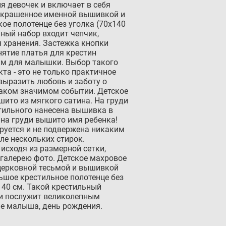
я девочек и включает в себя
 украшенное именной вышивкой и
кое полотенце без уголка (70х140
ьный набор входит чепчик,
 хранения. Застежка кнопки
нятие платья для крестин
м для малышки. Выбор такого
та - это не только практичное
 выразить любовь и заботу о
таком значимом событии. Детское
шито из мягкого сатина. На груди
стильного нанесена вышивка в
, на груди вышито имя ребенка!
уется и не подвержена никаким
ле нескольких стирок.
 исходя из размерной сетки,
 галерею фото. Детское махровое
церковной тесьмой и вышивкой
ьшое крестильное полотенце без
140 см. Такой крестильный
и послужит великолепным
е малыша, день рождения.