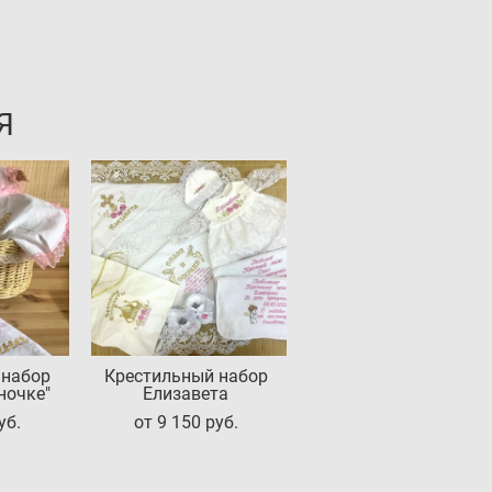
Я
 набор
Крестильный набор
ночке"
Елизавета
уб.
от 9 150 pуб.