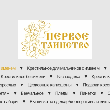
с именем
▼
Крестильное для мальчиков с именем
▼
Крестильное без имени
▼
Распродажа
▼
Крестиль
взрослых
▼
Церковные капюшоны
▼
Подарки крес
детям
▼
Венчальное
▼
Пледы
▼
Пинетки
▼
О
ые наборы
▼
Вышивка на одежде/корпоративная выш